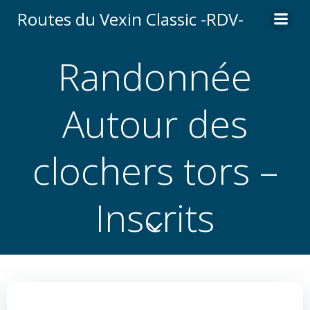
Aller
Routes du Vexin Classic -RDV-
au
contenu
Randonnée
Autour des
clochers tors –
Inscrits