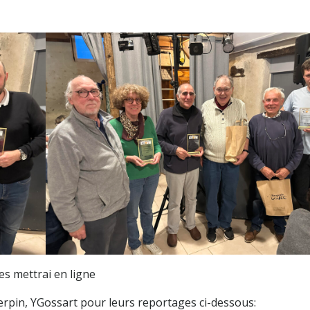
es mettrai en ligne
pin, YGossart pour leurs reportages ci-dessous: