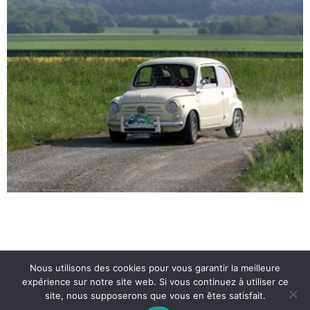
Nous utilisons des cookies pour vous garantir la meilleure
© 2026 Routes du Vexin Classic -RDV-. Created for
expérience sur notre site web. Si vous continuez à utiliser ce
free using WordPress and
Colibri
site, nous supposerons que vous en êtes satisfait.