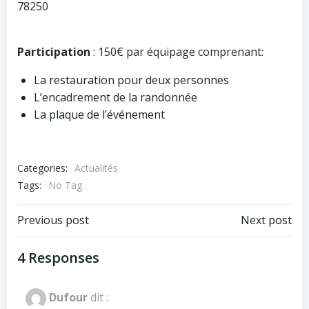
78250
Participation
: 150€ par équipage comprenant:
La restauration pour deux personnes
L’encadrement de la randonnée
La plaque de l’événement
Categories:
Actualités
Tags:
No Tag
Post
Post
Previous post
Next post
navigation
navigation
4 Responses
Dufour
dit :