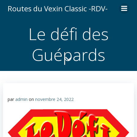
Aller
Routes du Vexin Classic -RDV-
au
contenu
Le défi des
Guépards
par
admin
on
novembre 24, 2022