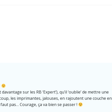
Post
navigation
!
nt davantage sur les RB ‘Expert’), qu’il ‘oublie’ de mettre une
 Du coup, les imprimantes, jalouses, en rajoutent une couche en
e faut pas… Courage, ça va bien se passer !