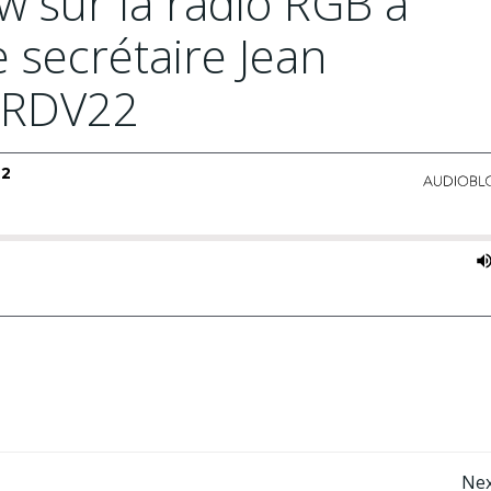
ew sur la radio RGB à
secrétaire Jean
 RDV22
Nex