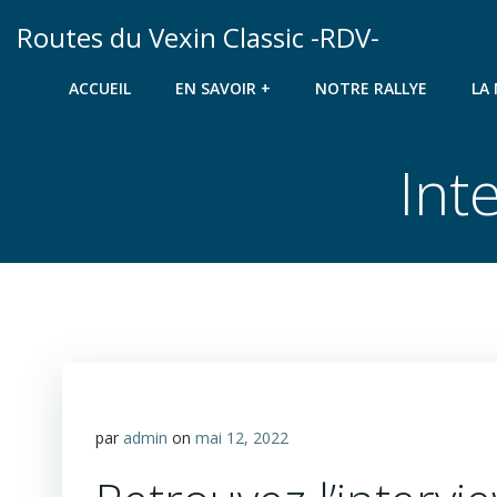
Aller
Routes du Vexin Classic -RDV-
au
contenu
ACCUEIL
EN SAVOIR +
NOTRE RALLYE
LA
Int
par
admin
on
mai 12, 2022