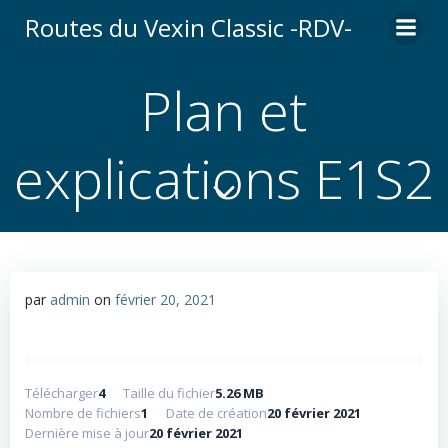
Aller
Routes du Vexin Classic -RDV-
au
contenu
Plan et
explications E1S2
par
admin
on
février 20, 2021
Télécharger
4
Taille du fichier
5.26 MB
Nombre de fichiers
1
Date de création
20 février 2021
Dernière mise à jour
20 février 2021