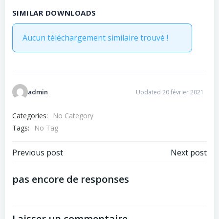
SIMILAR DOWNLOADS
Aucun téléchargement similaire trouvé !
admin
Updated 20 février 2021
Categories:
No Category
Tags:
No Tag
Post
Post
Previous post
Next post
navigation
navigation
pas encore de responses
Laisser un commentaire