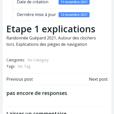
Date de création
11 novembre 2021
Dernière mise à jour
12 novembre 2021
Etape 1 explications
Randonnée Guépard 2021, Autour des clochers
tors. Explications des pièges de navigation
Categories:
No Category
Tags:
No Tag
Post
Post
Previous post
Next post
navigation
navigation
pas encore de responses
Laisser un commentaire