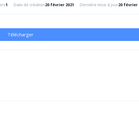
ers
1
Date de création
20 février 2021
Dernière mise à jour
20 février
Télécharger