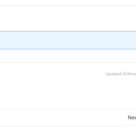
Updated 20 févri
Post
Nex
navigation