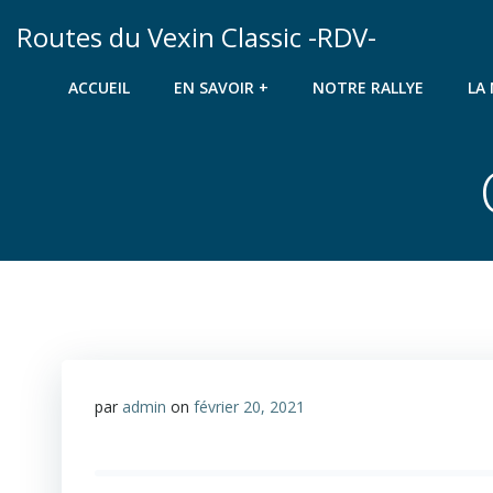
Aller
Routes du Vexin Classic -RDV-
au
contenu
ACCUEIL
EN SAVOIR +
NOTRE RALLYE
LA
par
admin
on
février 20, 2021