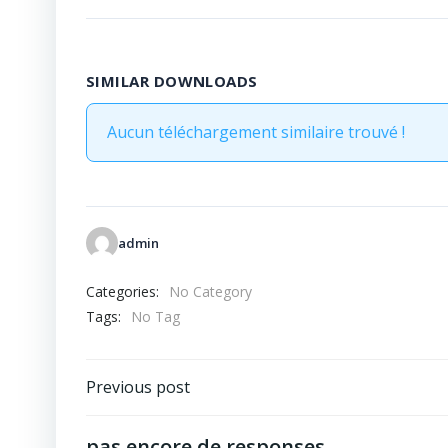
SIMILAR DOWNLOADS
Aucun téléchargement similaire trouvé !
admin
Categories:
No Category
Tags:
No Tag
Post
Previous post
navigation
pas encore de responses