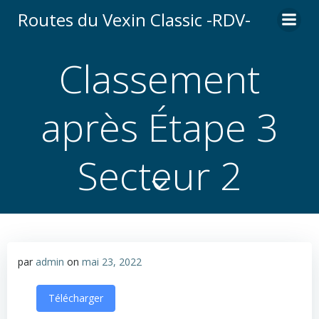
Aller
Routes du Vexin Classic -RDV-
au
contenu
Classement
après Étape 3
Secteur 2
par
admin
on
mai 23, 2022
Télécharger