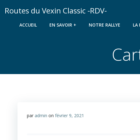
Aller
Routes du Vexin Classic -RDV-
au
contenu
ACCUEIL
EN SAVOIR +
NOTRE RALLYE
LA
Car
par
admin
on
février 9, 2021