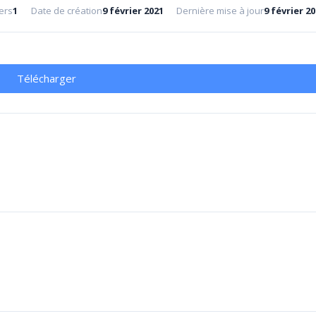
ers
1
Date de création
9 février 2021
Dernière mise à jour
9 février 2
Télécharger