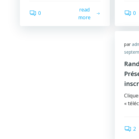
read
0
0
more
par
ad
septem
Rand
Prés
insc
Cliquer
« télé
2