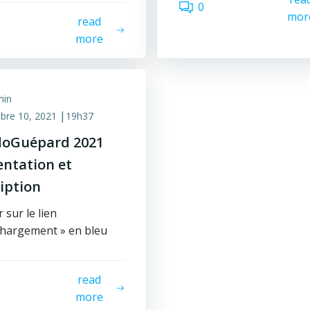
0
mor
read
more
min
|
bre 10, 2021
19h37
oGuépard 2021
entation et
ription
 sur le lien
chargement » en bleu
read
more