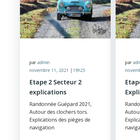
par
admin
par
ad
|
novembre 11, 2021
19h25
novemb
Etape 2 Secteur 2
Etap
explications
Expl
Randonnée Guépard 2021,
Rando
Autour des clochers tors.
Autour
Explications des pièges de
Explic
navigation
naviga