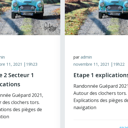
min
par
admin
|
|
re 11, 2021
19h23
novembre 11, 2021
19h22
e 2 Secteur 1
Etape 1 explication
ications
Randonnée Guépard 2021
Autour des clochers tors.
nnée Guépard 2021,
Explications des pièges d
 des clochers tors.
navigation
ations des pièges de
tion
rea