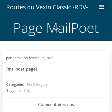
Aller
Routes du Vexin Classic -RDV-
au
contenu
Page MailPoet
par
admin
on
février 12, 2021
[mailpoet_page]
Categories:
No Category
Tags:
No Tag
Commentaires clos